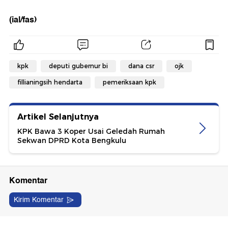
(ial/fas)
kpk
deputi gubernur bi
dana csr
ojk
fillianingsih hendarta
pemeriksaan kpk
Artikel Selanjutnya
KPK Bawa 3 Koper Usai Geledah Rumah
Sekwan DPRD Kota Bengkulu