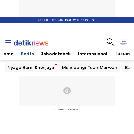
SCROLL TO CONTINUE WITH CONTENT
Home
Berita
Jabodetabek
Internasional
Hukum
Nyago Bumi Sriwijaya
Melindungi Tuah-Marwah
Ban
ADVERTISEMENT