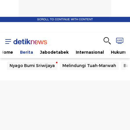
SCROLL TO CONTINUE WITH CONTENT
Home
Berita
Jabodetabek
Internasional
Hukum
Nyago Bumi Sriwijaya
Melindungi Tuah-Marwah
Ba