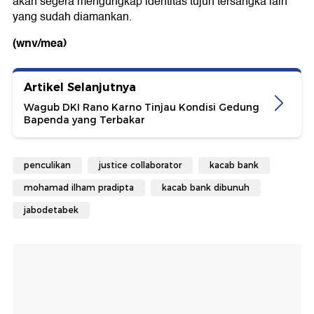
akan segera mengungkap identitas tujuh tersangka lain
yang sudah diamankan.
(wnv/mea)
Artikel Selanjutnya
Wagub DKI Rano Karno Tinjau Kondisi Gedung
Bapenda yang Terbakar
penculikan
justice collaborator
kacab bank
mohamad ilham pradipta
kacab bank dibunuh
jabodetabek