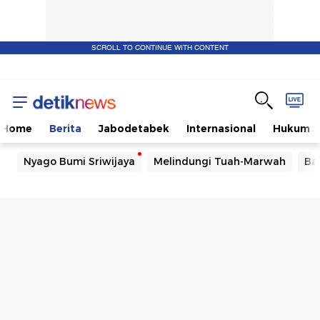
SCROLL TO CONTINUE WITH CONTENT
Home
Berita
Jabodetabek
Internasional
Hukum
Nyago Bumi Sriwijaya
Melindungi Tuah-Marwah
Ba