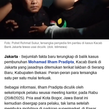
Foto: Potret Rohmat Sukur, tersangka penyedia tim pantau di kasus Kacab
Bank Jakarta tewas usai diculik. (dok. Istimewa)
Jakarta
-
Sejumlah fakta baru terungkap di balik kasus
Mohamad Ilham Pradipta
pembunuhan
, Kacab Bank di
Jakarta yang jasadnya ditemukan terikat lakban di Serang
Baru, Kabupaten Bekasi. Peran-peran para tersangka
satu per satu mulai terkuak.
Sebagai informasi, Ilham Pradipta diculik oleh
sekelompok pelaku seusai meeting kantor, pada Rabu
(20/8/2025). Pria asal Kota Bogor, Jawa Barat ini
kemudian disergap para pelaku, tak lama setelah
membuka mobilnya di parkiran supermarket, di Pasar