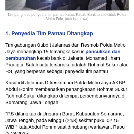
Tampang lesu penyedia tim pantau kasus Kacab Bank saat diciduk Polda
Metro Foto: (dok.istimewa)
1. Penyedia Tim Pantau Ditangkap
Tim gabungan Subdit Jatanras dan Resmob Polda Metro
penculikan dan
Jaya menangkap 15 tersangka kasus
pembunuhan
kacab bank di Jakarta, Mohamad Ilham
Pradipta. Salah satu tersangka adalah Rohmat Sukur atau
RS, yang berperan sebagai penyedia tim pantau.
Kasubdit Jatanras Ditreskrimum Polda Metro Jaya AKBP
Abdul Rohim membenarkan penangkapan Rohmat Sukur.
Rohmat Sukur ditangkap di tempat persembunyiannya di
Semarang, Jawa Tengah.
"RS ditangkap di Ungaran Barat, Kabupaten Semarang,
Jawa Tengah, pada Minggu (24/8) sekitar pukul 02.15
WIB," kata Abdul Rohim saat dihubungi wartawan, Rabu
(27/8/2025).