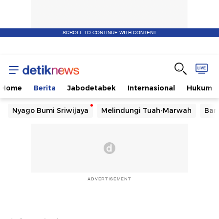
SCROLL TO CONTINUE WITH CONTENT
Home
Berita
Jabodetabek
Internasional
Hukum
Nyago Bumi Sriwijaya
Melindungi Tuah-Marwah
Ban
ADVERTISEMENT