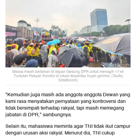
Massa masih bertahan di depan Gedung DPR untuk menagih 17+8
Tuntutan Rakyat. Kondisi di lokasi terpantau hujan gerimis. (Taufiq
S/detikcom)
"Kemudian juga masih ada anggota-anggota Dewan yang
kami rasa menyatakan pernyataan yang kontroversi dan
tidak bersimpati terhadap rakyat, tapi masih memegang
jabatan di DPR," sambungnya.
Selain itu, mahasiswa meminta agar TNI tidak ikut campur
dengan urusan aksi rakyat. Menurut dia, TNI cukup