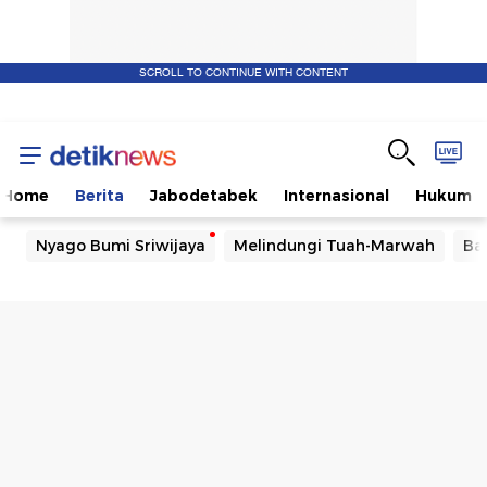
SCROLL TO CONTINUE WITH CONTENT
Home
Berita
Jabodetabek
Internasional
Hukum
Nyago Bumi Sriwijaya
Melindungi Tuah-Marwah
Ba