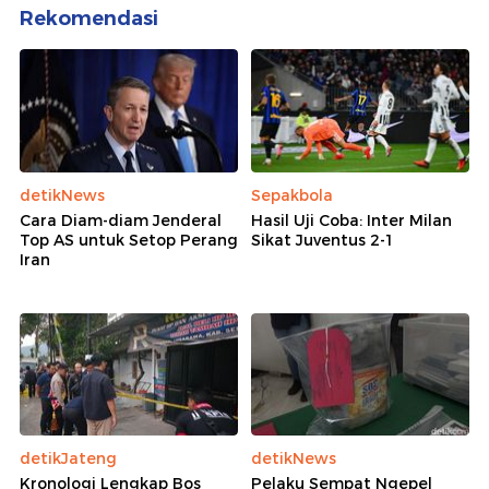
Rekomendasi
detikNews
Sepakbola
Cara Diam-diam Jenderal
Hasil Uji Coba: Inter Milan
Top AS untuk Setop Perang
Sikat Juventus 2-1
Iran
detikJateng
detikNews
Kronologi Lengkap Bos
Pelaku Sempat Ngepel