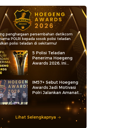
ang penghargaan persembahan detikcom
rsama POLRI kepada sosok polisi teladan.
lkan polisi teladan di sekitarmu!
5 Polisi Teladan
Penerima Hoegeng
Awards 2026, Ini
Kategori dan Kiprahnya
IM57+ Sebut Hoegeng
Awards Jadi Motivasi
Polri Jalankan Amanat
Konstitusi
Lihat Selengkapnya