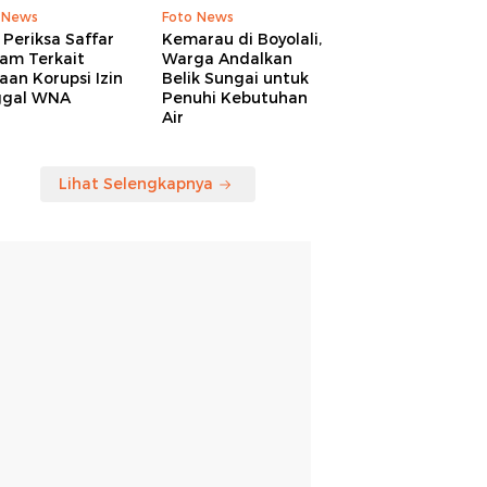
 News
Foto News
Periksa Saffar
Kemarau di Boyolali,
am Terkait
Warga Andalkan
an Korupsi Izin
Belik Sungai untuk
ggal WNA
Penuhi Kebutuhan
Air
Lihat Selengkapnya