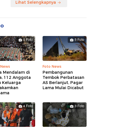
Lihat Selengkapnya
to
5 Foto
5 Foto
 News
Foto News
a Mendalam di
Pembangunan
a, 112 Anggota
Tembok Perbatasan
u Keluarga
AS Berlanjut, Pagar
akamkan
Lama Mulai Dicabut
sama
4 Foto
3 Foto