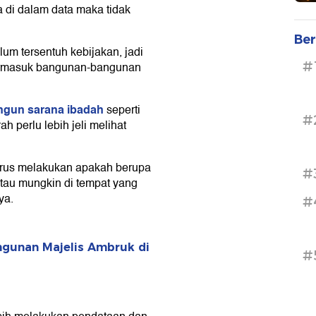
a di dalam data maka tidak
Ber
m tersentuh kebijakan, jadi
#
 termasuk bangunan-bangunan
gun sarana ibadah
seperti
#
h perlu lebih jeli melihat
a harus melakukan apakah berupa
#
 atau mungkin di tempat yang
ya.
#
angunan Majelis Ambruk di
#