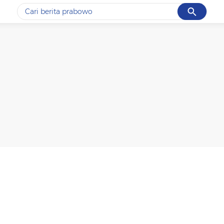
Cancel
Yang sedang ramai dicari
#1
data live draw sgp
#2
gempa hari ini
#3
prabowo
#4
iran
#5
demo
Promoted
Terakhir yang dicari
Loading...