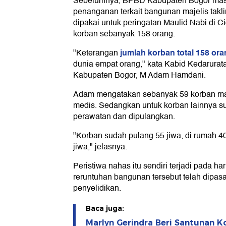
Sebelumnya, BPBD Kabupaten Bogor mas
penanganan terkait bangunan majelis takl
dipakai untuk peringatan Maulid Nabi di Ci
korban sebanyak 158 orang.
jumlah korban total 158 or
"Keterangan
dunia empat orang," kata Kabid Kedarurat
Kabupaten Bogor, M Adam Hamdani.
Adam mengatakan sebanyak 59 korban m
medis. Sedangkan untuk korban lainnya s
perawatan dan dipulangkan.
"Korban sudah pulang 55 jiwa, di rumah 40
jiwa," jelasnya.
Peristiwa nahas itu sendiri terjadi pada har
reruntuhan bangunan tersebut telah dipasa
penyelidikan.
Baca juga:
Marlyn Gerindra Beri Santunan K