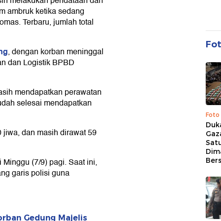
ih melakukan pendataan dan
im ambruk ketika sedang
omas. Terbaru, jumlah total
Fo
ang
, dengan korban meninggal
an dan Logistik BPBD
asih mendapatkan perawatan
udah selesai mendapatkan
Foto
Duk
 jiwa, dan masih dirawat 59
Gaz
Sat
Dim
Ber
i Minggu (7/9) pagi. Saat ini,
ng garis polisi guna
orban Gedung Majelis