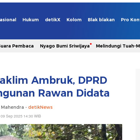
asional
Hukum
detikX
Kolom
Blak blakan
Pro Kon
Suara Pembaca
Nyago Bumi Sriwijaya
Melindungi Tuah-
 Taklim Ambruk, DPRD
ngunan Rawan Didata
a Mahendra -
detikNews
 09 Sep 2025 14:30 WIB