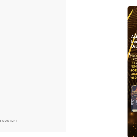
Aj
be
Usu
H CONTENT