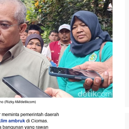
o (Rizky AM/detikcom)
 meminta pemerintah daerah
klim ambruk
di Ciomas.
a bangunan yang rawan