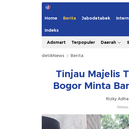
Home
Berita
Jabodetabek
Intern
Indeks
Adsmart
Terpopuler
Daerah
detikNews
Berita
Tinjau Majelis
Bogor Minta Ba
Rizky Adh
Selasa,