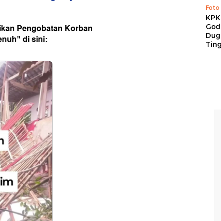
Foto
KPK 
tikan Pengobatan Korban
God
Duga
nuh" di sini:
Tin