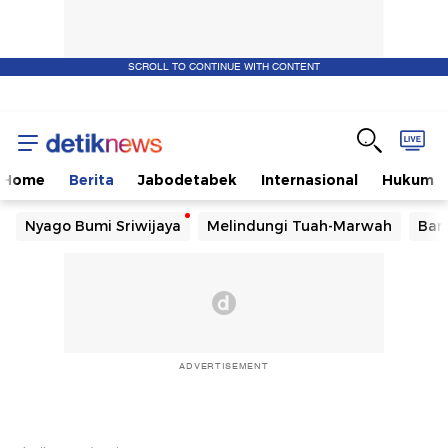
SCROLL TO CONTINUE WITH CONTENT
Home
Berita
Jabodetabek
Internasional
Hukum
Nyago Bumi Sriwijaya
Melindungi Tuah-Marwah
Ban
ADVERTISEMENT