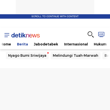
SCROLL TO CONTINUE WITH CONTENT
Home
Berita
Jabodetabek
Internasional
Hukum
Nyago Bumi Sriwijaya
Melindungi Tuah-Marwah
Ba