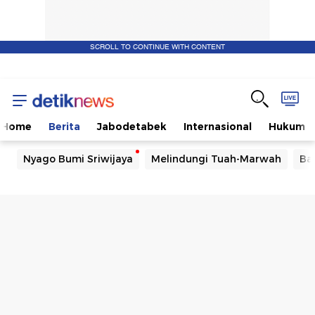
SCROLL TO CONTINUE WITH CONTENT
Home
Berita
Jabodetabek
Internasional
Hukum
Nyago Bumi Sriwijaya
Melindungi Tuah-Marwah
Ba