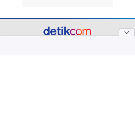
part of
Redaksi
Pedoman Media Siber
Karir
Kotak Pos
Info Iklan
Privacy Policy
Disclaimer
Download aplikasi detikcom
Copyright @ 2026 detikcom, All right reserved