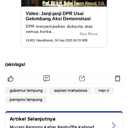
(akn/ega)
gubernur lampung
aspirasi mahasiswa
mpr ri
pemprov lampung
Artikel Selanjutnya
Muzani Respons Kabar Reshuffle Kabinet