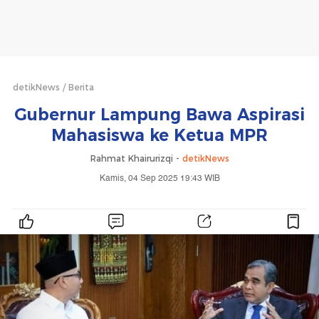
detikNews
Berita
Gubernur Lampung Bawa Aspirasi
Mahasiswa ke Ketua MPR
Rahmat Khairurizqi -
detikNews
Kamis, 04 Sep 2025 19:43 WIB