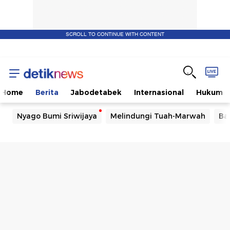
SCROLL TO CONTINUE WITH CONTENT
Home
Berita
Jabodetabek
Internasional
Hukum
Nyago Bumi Sriwijaya
Melindungi Tuah-Marwah
Ba