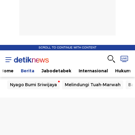
SCROLL TO CONTINUE WITH CONTENT
Home
Berita
Jabodetabek
Internasional
Hukum
Nyago Bumi Sriwijaya
Melindungi Tuah-Marwah
Ba