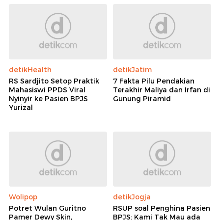
detikHealth
detikJatim
RS Sardjito Setop Praktik
7 Fakta Pilu Pendakian
Mahasiswi PPDS Viral
Terakhir Maliya dan Irfan di
Nyinyir ke Pasien BPJS
Gunung Piramid
Yurizal
Wolipop
detikJogja
Potret Wulan Guritno
RSUP soal Penghina Pasien
Pamer Dewy Skin,
BPJS: Kami Tak Mau ada