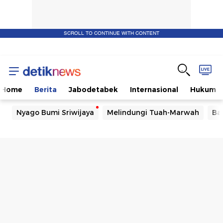
SCROLL TO CONTINUE WITH CONTENT
Home
Berita
Jabodetabek
Internasional
Hukum
Nyago Bumi Sriwijaya
Melindungi Tuah-Marwah
Ba