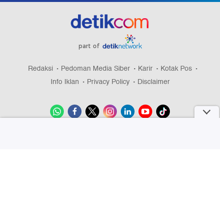
part of
Redaksi
Pedoman Media Siber
Karir
Kotak Pos
Info Iklan
Privacy Policy
Disclaimer
Download aplikasi detikcom
Copyright @ 2026 detikcom, All right reserved