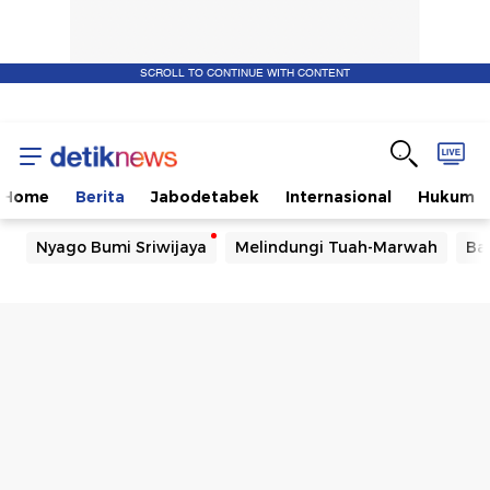
SCROLL TO CONTINUE WITH CONTENT
Home
Berita
Jabodetabek
Internasional
Hukum
Nyago Bumi Sriwijaya
Melindungi Tuah-Marwah
Ba