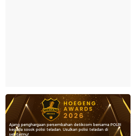
Ajang penghargaan persembahan detikcom bersama POLRI
kepada sosok polisi teladan. Usulkan polisi teladan di
sekitarmu!