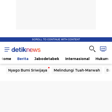
SCROLL TO CONTINUE WITH CONTENT
Home
Berita
Jabodetabek
Internasional
Hukum
Nyago Bumi Sriwijaya
Melindungi Tuah-Marwah
Ba