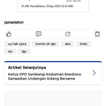
(amw/whn)
uu hak cipta
komisi xiii dpr
aksi
lmkn
visi
dpr
Artikel Selanjutnya
Ketua DPD Sambangi Kediaman Boediono,
Sampaikan Undangan Sidang Bersama