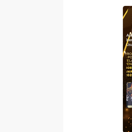
Aj
be
Usu