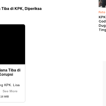
 Tiba di KPK, Diperiksa
Foto
KPK 
God
Duga
Tin