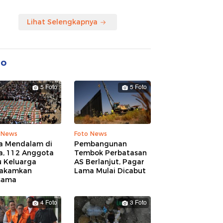
Lihat Selengkapnya
to
5 Foto
5 Foto
 News
Foto News
a Mendalam di
Pembangunan
a, 112 Anggota
Tembok Perbatasan
u Keluarga
AS Berlanjut, Pagar
akamkan
Lama Mulai Dicabut
sama
4 Foto
3 Foto