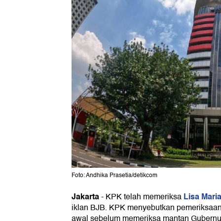
Foto: Andhika Prasetia/detikcom
Jakarta
Lisa Mari
-
KPK telah memeriksa
iklan BJB. KPK menyebutkan pemeriksaan
awal sebelum memeriksa mantan Gubernu