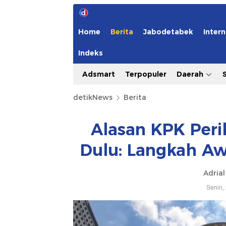
Home
Berita
Jabodetabek
Intern
Indeks
Adsmart
Terpopuler
Daerah
detikNews
Berita
Alasan KPK Peri
Dulu: Langkah Aw
Adrial
Senin,