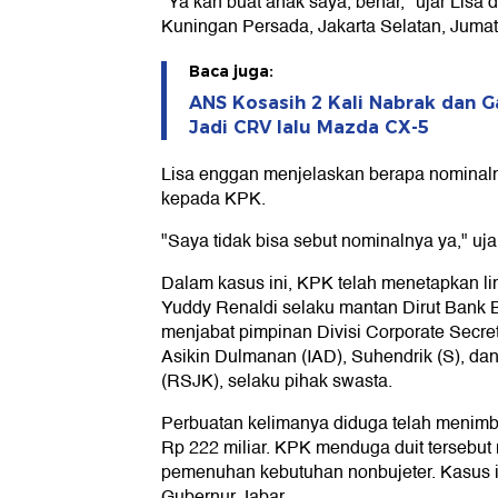
"Ya kan buat anak saya, benar," ujar Lisa
Kuningan Persada, Jakarta Selatan, Jumat 
Baca juga:
ANS Kosasih 2 Kali Nabrak dan G
Jadi CRV lalu Mazda CX-5
Lisa enggan menjelaskan berapa nominaln
kepada KPK.
"Saya tidak bisa sebut nominalnya ya," uja
Dalam kasus ini, KPK telah menetapkan l
Yuddy Renaldi selaku mantan Dirut Bank 
menjabat pimpinan Divisi Corporate Secret
Asikin Dulmanan (IAD), Suhendrik (S), d
(RSJK), selaku pihak swasta.
Perbuatan kelimanya diduga telah menimb
Rp 222 miliar. KPK menduga duit tersebu
pemenuhan kebutuhan nonbujeter. Kasus in
Gubernur Jabar.