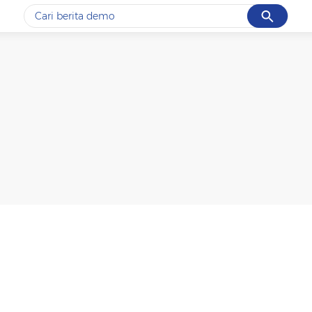
Cancel
Yang sedang ramai dicari
#1
gempa hari ini
#2
gempa
#3
prabowo
#4
iran
#5
demo
Promoted
Terakhir yang dicari
Loading...