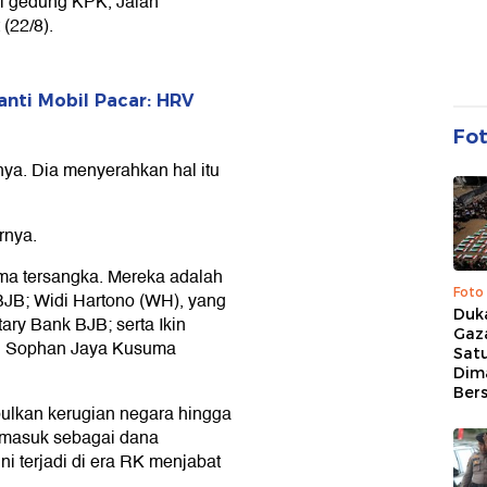
 di gedung KPK, Jalan
(22/8).
anti Mobil Pacar: HRV
Fo
ya. Dia menyerahkan hal itu
rnya.
ima tersangka. Mereka adalah
Foto
BJB; Widi Hartono (WH), yang
Duk
ary Bank BJB; serta Ikin
Gaz
an Sophan Jaya Kusuma
Sat
Dim
Ber
ulkan kerugian negara hingga
t masuk sebagai dana
i terjadi di era RK menjabat