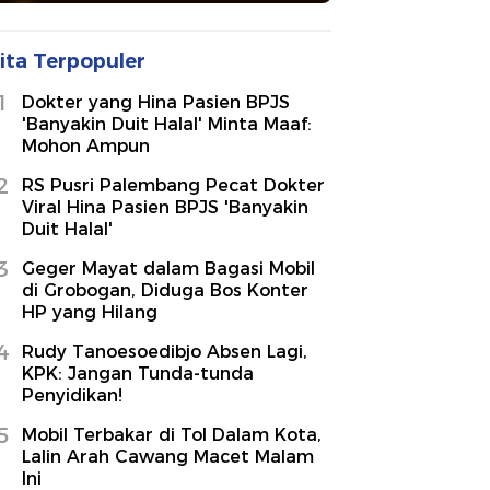
ita Terpopuler
1
Dokter yang Hina Pasien BPJS
'Banyakin Duit Halal' Minta Maaf:
Mohon Ampun
2
RS Pusri Palembang Pecat Dokter
Viral Hina Pasien BPJS 'Banyakin
Duit Halal'
3
Geger Mayat dalam Bagasi Mobil
di Grobogan, Diduga Bos Konter
HP yang Hilang
4
Rudy Tanoesoedibjo Absen Lagi,
KPK: Jangan Tunda-tunda
Penyidikan!
5
Mobil Terbakar di Tol Dalam Kota,
Lalin Arah Cawang Macet Malam
Ini