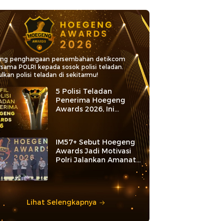
ang penghargaan persembahan detikcom
rsama POLRI kepada sosok polisi teladan.
lkan polisi teladan di sekitarmu!
5 Polisi Teladan
Penerima Hoegeng
Awards 2026, Ini
Kategori dan Kiprahnya
IM57+ Sebut Hoegeng
Awards Jadi Motivasi
Polri Jalankan Amanat
Konstitusi
Lihat Selengkapnya