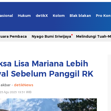
asional
Hukum
detikX
Kolom
Blak blakan
Pro Kon
Suara Pembaca
Nyago Bumi Sriwijaya
Melindungi Tuah-
ksa Lisa Mariana Lebih
al Sebelum Panggil RK
 akbar -
detikNews
 25 Agu 2025 19:51 WIB