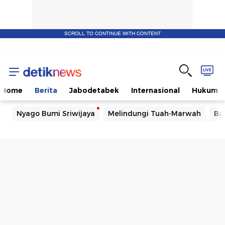
SCROLL TO CONTINUE WITH CONTENT
Home
Berita
Jabodetabek
Internasional
Hukum
Nyago Bumi Sriwijaya
Melindungi Tuah-Marwah
Ba