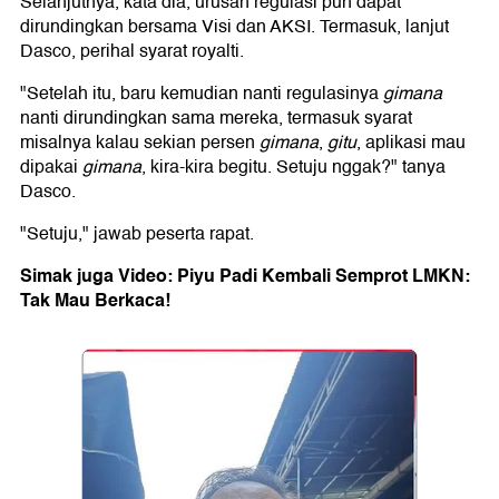
Selanjutnya, kata dia, urusan regulasi pun dapat
dirundingkan bersama Visi dan AKSI. Termasuk, lanjut
Dasco, perihal syarat royalti.
"Setelah itu, baru kemudian nanti regulasinya
gimana
nanti dirundingkan sama mereka, termasuk syarat
misalnya kalau sekian persen
gimana
,
gitu
, aplikasi mau
dipakai
gimana
, kira-kira begitu. Setuju nggak?" tanya
Dasco.
"Setuju," jawab peserta rapat.
Simak juga Video: Piyu Padi Kembali Semprot LMKN:
Tak Mau Berkaca!