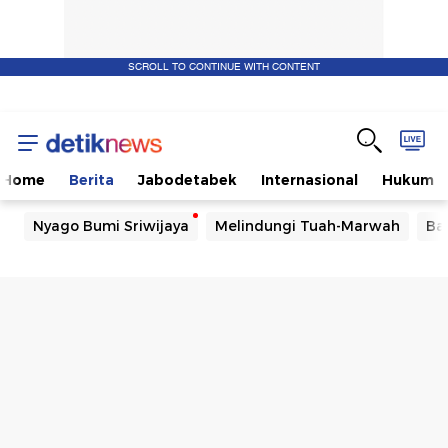
SCROLL TO CONTINUE WITH CONTENT
Home
Berita
Jabodetabek
Internasional
Hukum
Nyago Bumi Sriwijaya
Melindungi Tuah-Marwah
Ba