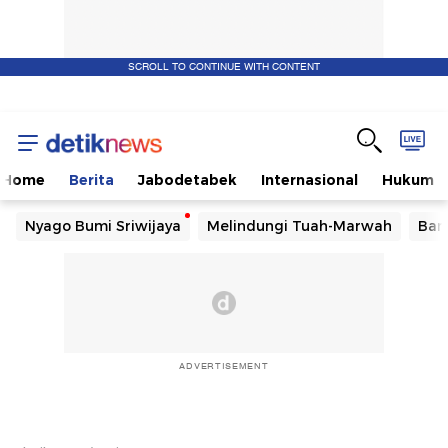
SCROLL TO CONTINUE WITH CONTENT
Home
Berita
Jabodetabek
Internasional
Hukum
Nyago Bumi Sriwijaya
Melindungi Tuah-Marwah
Ban
ADVERTISEMENT