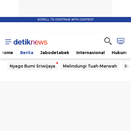
SCROLL TO CONTINUE WITH CONTENT
Home
Berita
Jabodetabek
Internasional
Hukum
Nyago Bumi Sriwijaya
Melindungi Tuah-Marwah
Ba