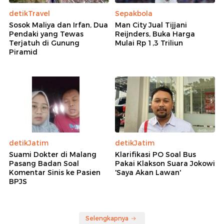
detikTravel
Sepakbola
Sosok Maliya dan Irfan, Dua
Man City Jual Tijjani
Pendaki yang Tewas
Reijnders, Buka Harga
Terjatuh di Gunung
Mulai Rp 1,3 Triliun
Piramid
detikJatim
detikJatim
Suami Dokter di Malang
Klarifikasi PO Soal Bus
Pasang Badan Soal
Pakai Klakson Suara Jokowi
Komentar Sinis ke Pasien
'Saya Akan Lawan'
BPJS
Selengkapnya