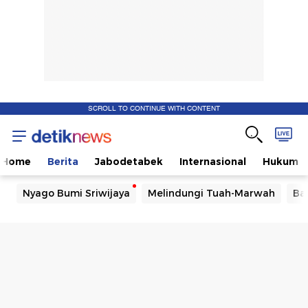
SCROLL TO CONTINUE WITH CONTENT
Home
Berita
Jabodetabek
Internasional
Hukum
Nyago Bumi Sriwijaya
Melindungi Tuah-Marwah
Ba