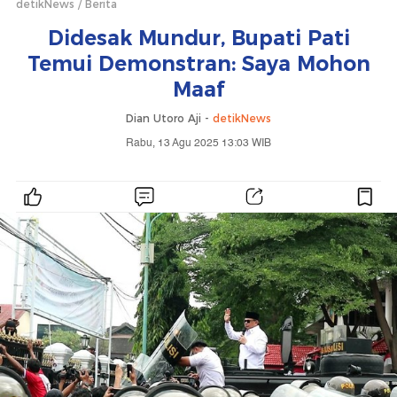
detikNews
Berita
Didesak Mundur, Bupati Pati
Temui Demonstran: Saya Mohon
Maaf
Dian Utoro Aji -
detikNews
Rabu, 13 Agu 2025 13:03 WIB