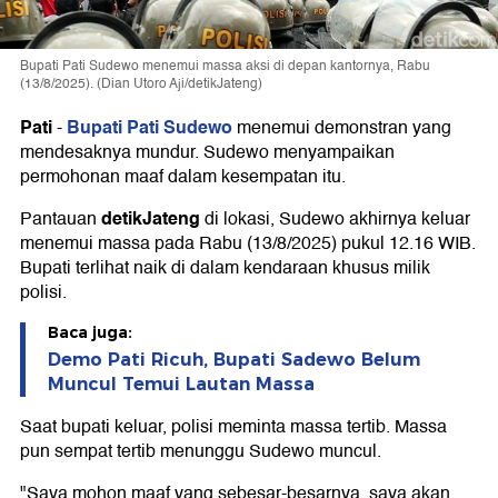
Bupati Pati Sudewo menemui massa aksi di depan kantornya, Rabu
(13/8/2025). (Dian Utoro Aji/detikJateng)
Pati
Bupati Pati Sudewo
-
menemui demonstran yang
mendesaknya mundur. Sudewo menyampaikan
permohonan maaf dalam kesempatan itu.
detikJateng
Pantauan
di lokasi, Sudewo akhirnya keluar
menemui massa pada Rabu (13/8/2025) pukul 12.16 WIB.
Bupati terlihat naik di dalam kendaraan khusus milik
polisi.
Baca juga:
Demo Pati Ricuh, Bupati Sadewo Belum
Muncul Temui Lautan Massa
Saat bupati keluar, polisi meminta massa tertib. Massa
pun sempat tertib menunggu Sudewo muncul.
"Saya mohon maaf yang sebesar-besarnya, saya akan