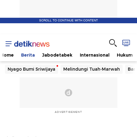
SCROLL TO CONTINUE WITH CONTENT
Home
Berita
Jabodetabek
Internasional
Hukum
Nyago Bumi Sriwijaya
Melindungi Tuah-Marwah
Ban
ADVERTISEMENT