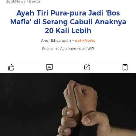
detikNews
Berita
Ayah Tiri Pura-pura Jadi 'Bos
Mafia' di Serang Cabuli Anaknya
20 Kali Lebih
Arief Ikhsanudin -
detikNews
Selasa, 12 Agu 2025 10:39 WIB