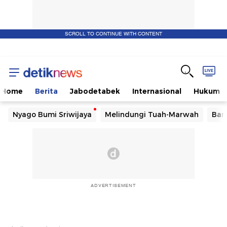
SCROLL TO CONTINUE WITH CONTENT
Home
Berita
Jabodetabek
Internasional
Hukum
Nyago Bumi Sriwijaya
Melindungi Tuah-Marwah
Ban
ADVERTISEMENT