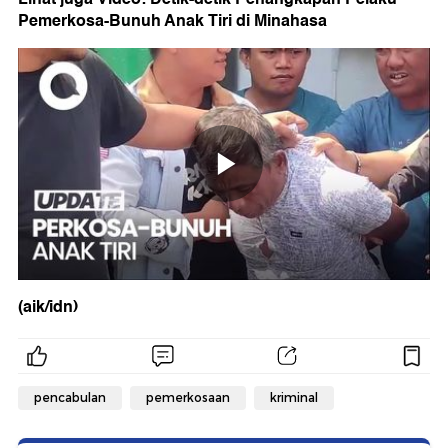
Pemerkosa-Bunuh Anak Tiri di
Minahasa
(aik/idn)
pencabulan
pemerkosaan
kriminal