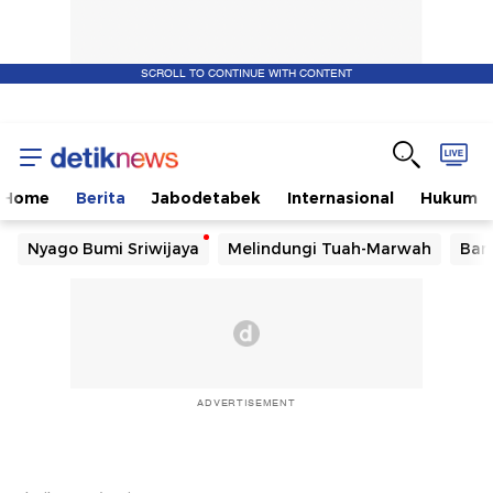
SCROLL TO CONTINUE WITH CONTENT
Home
Berita
Jabodetabek
Internasional
Hukum
Nyago Bumi Sriwijaya
Melindungi Tuah-Marwah
Ban
ADVERTISEMENT