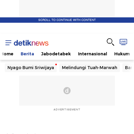
SCROLL TO CONTINUE WITH CONTENT
Home
Berita
Jabodetabek
Internasional
Hukum
Nyago Bumi Sriwijaya
Melindungi Tuah-Marwah
Ban
ADVERTISEMENT