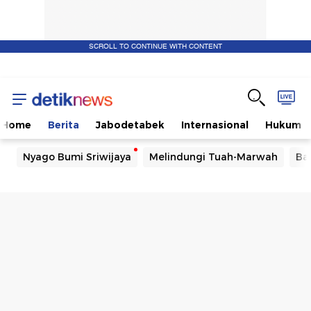
SCROLL TO CONTINUE WITH CONTENT
Home
Berita
Jabodetabek
Internasional
Hukum
Nyago Bumi Sriwijaya
Melindungi Tuah-Marwah
Ba