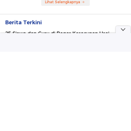
Lihat Selengkapnya
Berita Terkini
25 Siswa dan Guru di Bogor Keracunan Usai
Diduga Santap Menu MBG
Kemensos Bentuk Tim Khusus Percepat
Pembangunan Sekolah Rakyat Permanen
Berkat Bantuan Kewirausahaan Kemensos, Oneng
Setop Mengemis
Video: Bahas soal Pasokan Senjata, Trump Yakin
Perang Iran Segera Berakhir
Kemdikti Sebut Penulis Paper 'Nobel MBG'
Cantumkan Nama Tanpa Persetujuan