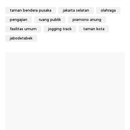
taman bendera pusaka
jakarta selatan
olahraga
pengajian
ruang publik
pramono anung
fasilitas umum
jogging track
taman kota
jabodetabek