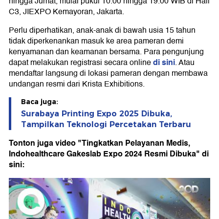
hingga Jumat, mulai pukul 10.00 hingga 19.00 WIB di Hall
C3, JIEXPO Kemayoran, Jakarta.
Perlu diperhatikan, anak-anak di bawah usia 15 tahun
tidak diperkenankan masuk ke area pameran demi
kenyamanan dan keamanan bersa
ma. Para pengunjung
di sini
dapat melakukan registrasi secara online
. Atau
mendaftar langsung di lokasi pameran dengan membawa
undangan resmi dari Krista Exhibitions.
Baca juga:
Surabaya Printing Expo 2025 Dibuka,
Tampilkan Teknologi Percetakan Terbaru
Tonton juga video "Tingkatkan Pelayanan Medis,
Indohealthcare Gakeslab Expo 2024 Resmi Dibuka" di
sini: