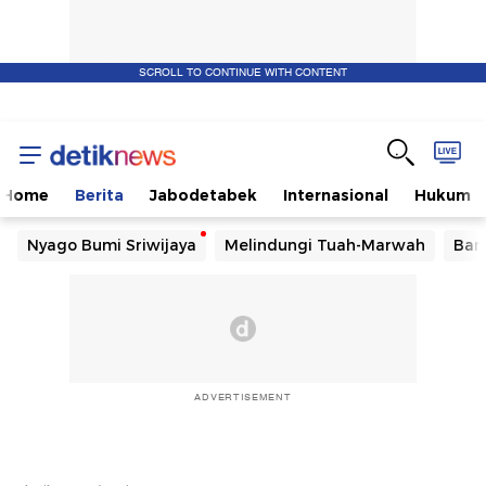
SCROLL TO CONTINUE WITH CONTENT
Home
Berita
Jabodetabek
Internasional
Hukum
Nyago Bumi Sriwijaya
Melindungi Tuah-Marwah
Ban
ADVERTISEMENT