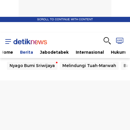
SCROLL TO CONTINUE WITH CONTENT
Home
Berita
Jabodetabek
Internasional
Hukum
Nyago Bumi Sriwijaya
Melindungi Tuah-Marwah
Ba