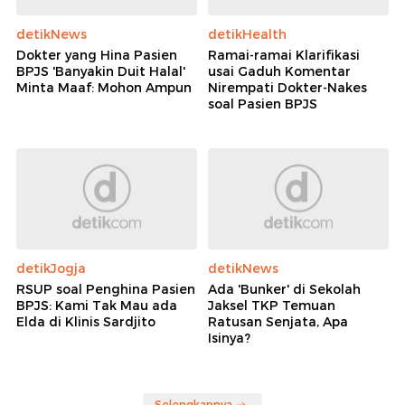
detikNews
detikHealth
Dokter yang Hina Pasien
Ramai-ramai Klarifikasi
BPJS 'Banyakin Duit Halal'
usai Gaduh Komentar
Minta Maaf: Mohon Ampun
Nirempati Dokter-Nakes
soal Pasien BPJS
detikJogja
detikNews
RSUP soal Penghina Pasien
Ada 'Bunker' di Sekolah
BPJS: Kami Tak Mau ada
Jaksel TKP Temuan
Elda di Klinis Sardjito
Ratusan Senjata, Apa
Isinya?
Selengkapnya