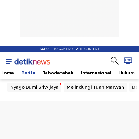
SCROLL TO CONTINUE WITH CONTENT
Home
Berita
Jabodetabek
Internasional
Hukum
Nyago Bumi Sriwijaya
Melindungi Tuah-Marwah
Ba