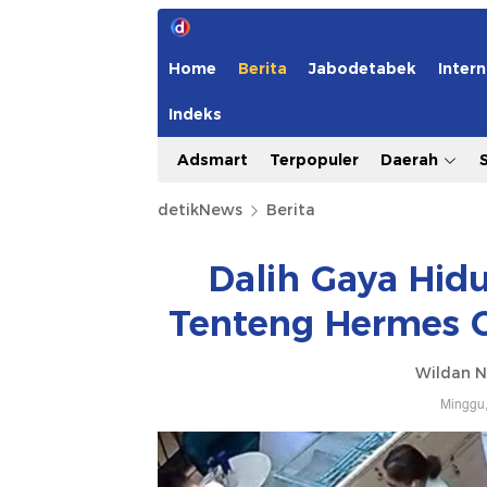
Home
Berita
Jabodetabek
Intern
Indeks
Adsmart
Terpopuler
Daerah
detikNews
Berita
Dalih Gaya Hid
Tenteng Hermes Cu
Wildan N
Minggu,