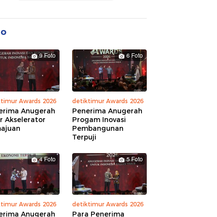
to
9 Foto
6 Foto
ktimur Awards 2026
detiktimur Awards 2026
erima Anugerah
Penerima Anugerah
r Akselerator
Progam Inovasi
ajuan
Pembangunan
Terpuji
4 Foto
5 Foto
ktimur Awards 2026
detiktimur Awards 2026
erima Anugerah
Para Penerima