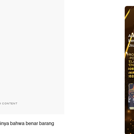
Aj
be
Usu
H CONTENT
inya bahwa benar barang