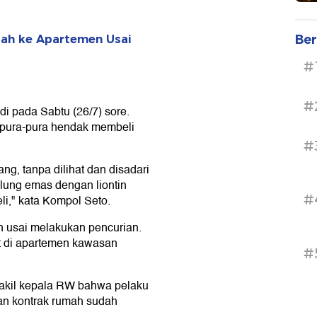
Ber
dah ke Apartemen Usai
#
#
di pada Sabtu (26/7) sore.
erpura-pura hendak membeli
#
ng, tanpa dilihat dan disadari
lung emas dengan liontin
#
li," kata Kompol Seto.
n usai melakukan pencurian.
nit di apartemen kawasan
#
wakil kepala RW bahwa pelaku
an kontrak rumah sudah