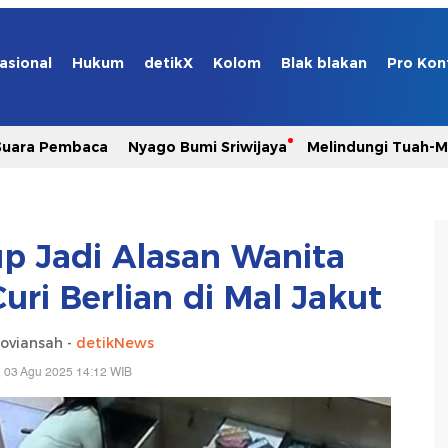
asional
Hukum
detikX
Kolom
Blak blakan
Pro Kon
Suara Pembaca
Nyago Bumi Sriwijaya
Melindungi Tuah-
up Jadi Alasan Wanita
ri Berlian di Mal Jakut
oviansah -
detikNews
 03 Agu 2025 14:12 WIB