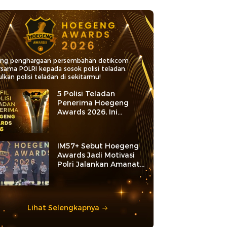
ang penghargaan persembahan detikcom
rsama POLRI kepada sosok polisi teladan.
lkan polisi teladan di sekitarmu!
5 Polisi Teladan
Penerima Hoegeng
Awards 2026, Ini
Kategori dan Kiprahnya
IM57+ Sebut Hoegeng
Awards Jadi Motivasi
Polri Jalankan Amanat
Konstitusi
Lihat Selengkapnya