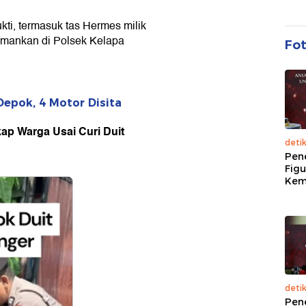
kti, termasuk tas Hermes milik
iamankan di Polsek Kelapa
Fo
 Depok, 4 Motor Disita
kap Warga Usai Curi Duit
deti
Pen
Figu
Kem
deti
Pen