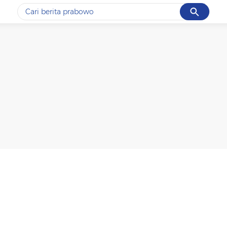
Cancel
Yang sedang ramai dicari
#1
data live draw sgp
#2
piala presiden 2026
#3
prabowo
#4
iran
#5
gempa hari ini
Promoted
Terakhir yang dicari
Loading...