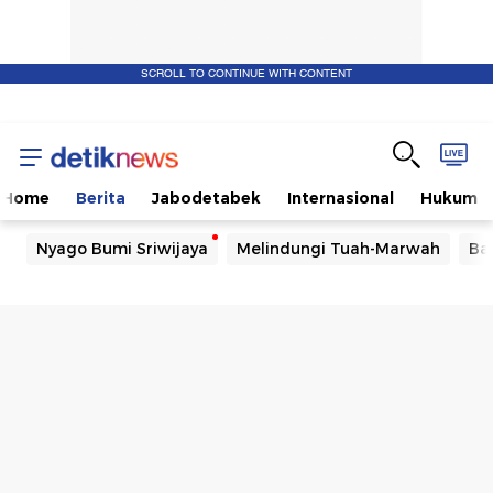
SCROLL TO CONTINUE WITH CONTENT
Home
Berita
Jabodetabek
Internasional
Hukum
Nyago Bumi Sriwijaya
Melindungi Tuah-Marwah
Ba