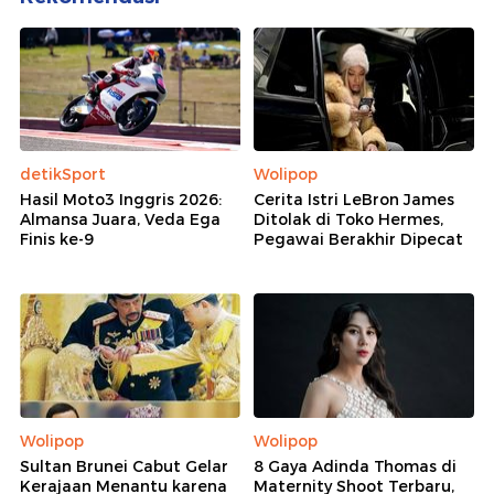
detikSport
Wolipop
Hasil Moto3 Inggris 2026:
Cerita Istri LeBron James
Almansa Juara, Veda Ega
Ditolak di Toko Hermes,
Finis ke-9
Pegawai Berakhir Dipecat
Wolipop
Wolipop
Sultan Brunei Cabut Gelar
8 Gaya Adinda Thomas di
Kerajaan Menantu karena
Maternity Shoot Terbaru,