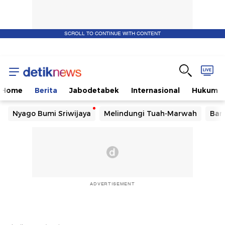
SCROLL TO CONTINUE WITH CONTENT
Home
Berita
Jabodetabek
Internasional
Hukum
Nyago Bumi Sriwijaya
Melindungi Tuah-Marwah
Ban
ADVERTISEMENT