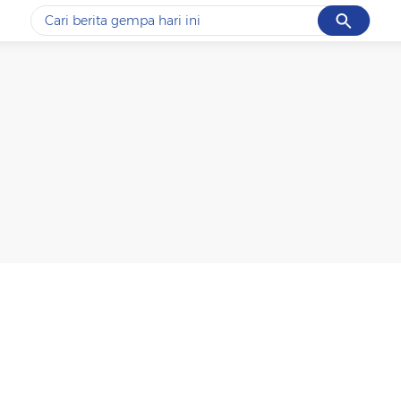
Cancel
Yang sedang ramai dicari
#1
gempa hari ini
#2
gempa
#3
prabowo
#4
iran
#5
demo
Promoted
Terakhir yang dicari
Loading...