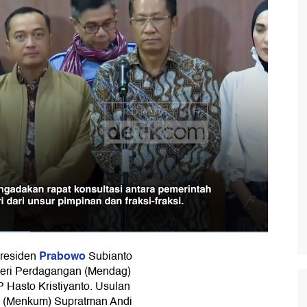
Prabowo
Presiden
Subianto
teri Perdagangan (Mendag)
Hasto Kristiyanto. Usulan
m (Menkum) Supratman Andi