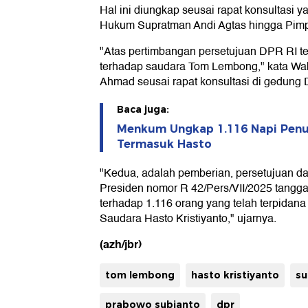
Hal ini diungkap seusai rapat konsultasi ya
Hukum Supratman Andi Agtas hingga Pimpi
"Atas pertimbangan persetujuan DPR RI te
terhadap saudara Tom Lembong," kata Wa
Ahmad seusai rapat konsultasi di gedung D
Baca juga:
Menkum Ungkap 1.116 Napi Penuh
Termasuk Hasto
"Kedua, adalah pemberian, persetujuan da
Presiden nomor R 42/Pers/VII/2025 tanggal
terhadap 1.116 orang yang telah terpidana
Saudara Hasto Kristiyanto," ujarnya.
(azh/jbr)
tom lembong
hasto kristiyanto
su
prabowo subianto
dpr