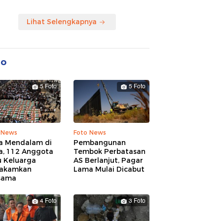
Lihat Selengkapnya
to
5 Foto
5 Foto
 News
Foto News
a Mendalam di
Pembangunan
a, 112 Anggota
Tembok Perbatasan
u Keluarga
AS Berlanjut, Pagar
akamkan
Lama Mulai Dicabut
sama
4 Foto
3 Foto