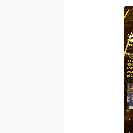
Aj
be
Usu