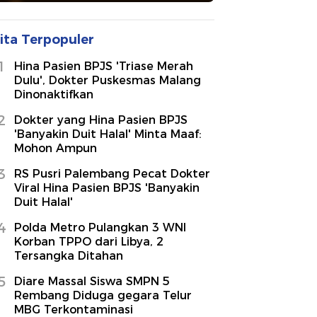
ita Terpopuler
1
Hina Pasien BPJS 'Triase Merah
Dulu', Dokter Puskesmas Malang
Dinonaktifkan
2
Dokter yang Hina Pasien BPJS
'Banyakin Duit Halal' Minta Maaf:
Mohon Ampun
3
RS Pusri Palembang Pecat Dokter
Viral Hina Pasien BPJS 'Banyakin
Duit Halal'
4
Polda Metro Pulangkan 3 WNI
Korban TPPO dari Libya, 2
Tersangka Ditahan
5
Diare Massal Siswa SMPN 5
Rembang Diduga gegara Telur
MBG Terkontaminasi