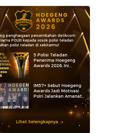
ang penghargaan persembahan detikcom
rsama POLRI kepada sosok polisi teladan.
lkan polisi teladan di sekitarmu!
5 Polisi Teladan
Penerima Hoegeng
Awards 2026, Ini
Kategori dan Kiprahnya
IM57+ Sebut Hoegeng
Awards Jadi Motivasi
Polri Jalankan Amanat
Konstitusi
Lihat Selengkapnya