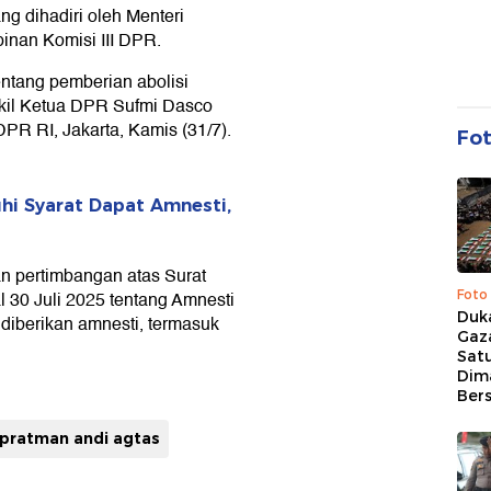
ng dihadiri oleh Menteri
nan Komisi III DPR.
ntang pemberian abolisi
kil Ketua DPR Sufmi Dasco
PR RI, Jakarta, Kamis (31/7).
Fo
i Syarat Dapat Amnesti,
n pertimbangan atas Surat
Foto
 30 Juli 2025 tentang Amnesti
Duk
 diberikan amnesti, termasuk
Gaz
Sat
Dim
Ber
pratman andi agtas