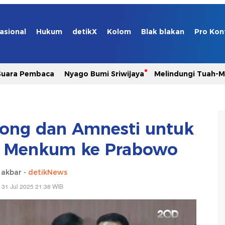
asional
Hukum
detikX
Kolom
Blak blakan
Pro Kon
Suara Pembaca
Nyago Bumi Sriwijaya
Melindungi Tuah-
ong dan Amnesti untuk
n Menkum ke Prabowo
 akbar -
detikNews
 31 Jul 2025 21:38 WIB