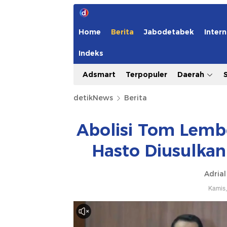
Home
Berita
Jabodetabek
Intern
Indeks
Adsmart
Terpopuler
Daerah
detikNews
Berita
Abolisi Tom Lemb
Hasto Diusulka
Adrial
Kamis,