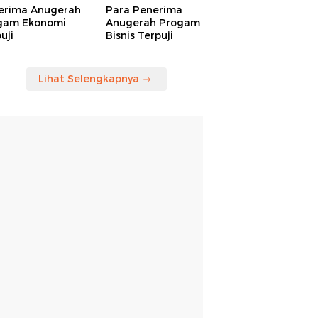
erima Anugerah
Para Penerima
gam Ekonomi
Anugerah Progam
uji
Bisnis Terpuji
Lihat Selengkapnya