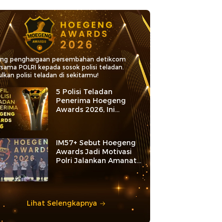
ang penghargaan persembahan detikcom
rsama POLRI kepada sosok polisi teladan.
lkan polisi teladan di sekitarmu!
5 Polisi Teladan
Penerima Hoegeng
Awards 2026, Ini
Kategori dan Kiprahnya
IM57+ Sebut Hoegeng
Awards Jadi Motivasi
Polri Jalankan Amanat
Konstitusi
Lihat Selengkapnya