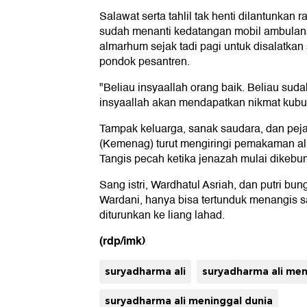
Salawat serta tahlil tak henti dilantunkan 
sudah menanti kedatangan mobil ambula
almarhum sejak tadi pagi untuk disalatka
pondok pesantren.
"Beliau insyaallah orang baik. Beliau sud
insyaallah akan mendapatkan nikmat kubur,
Tampak keluarga, sanak saudara, dan pe
(Kemenag) turut mengiringi pemakaman a
Tangis pecah ketika jenazah mulai dikebum
Sang istri, Wardhatul Asriah, dan putri bu
Wardani, hanya bisa tertunduk menangis s
diturunkan ke liang lahad.
(rdp/imk)
suryadharma ali
suryadharma ali men
suryadharma ali meninggal dunia