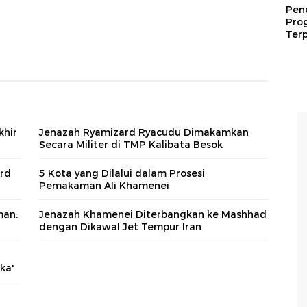
Pen
Pro
Terp
hir
Jenazah Ryamizard Ryacudu Dimakamkan
Secara Militer di TMP Kalibata Besok
rd
5 Kota yang Dilalui dalam Prosesi
Pemakaman Ali Khamenei
man:
Jenazah Khamenei Diterbangkan ke Mashhad
dengan Dikawal Jet Tempur Iran
ka'