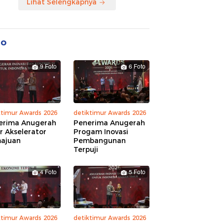
Lihat Selengkapnya
to
9 Foto
6 Foto
ktimur Awards 2026
detiktimur Awards 2026
erima Anugerah
Penerima Anugerah
r Akselerator
Progam Inovasi
ajuan
Pembangunan
Terpuji
4 Foto
5 Foto
ktimur Awards 2026
detiktimur Awards 2026