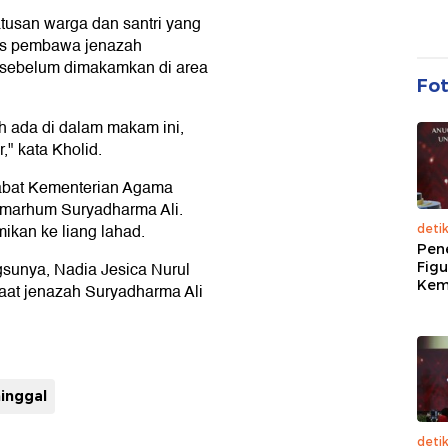
ratusan warga dan santri yang
ns pembawa jenazah
n sebelum dimakamkan di area
Fo
ah ada di dalam makam ini,
" kata Kholid.
jabat Kementerian Agama
lmarhum Suryadharma Ali.
ikan ke liang lahad.
deti
Pen
ngsunya, Nadia Jesica Nurul
Figu
Kem
aat jenazah Suryadharma Ali
inggal
deti