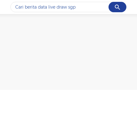
Cancel
Yang sedang ramai dicari
#1
data live draw sgp
#2
piala presiden 2026
#3
prabowo
#4
iran
#5
gempa hari ini
Promoted
Terakhir yang dicari
Loading...