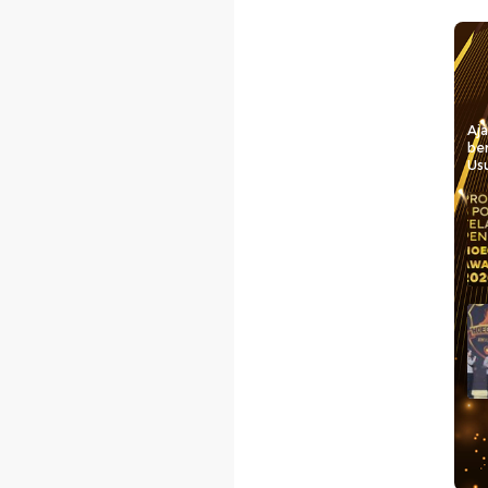
Aj
be
Usu