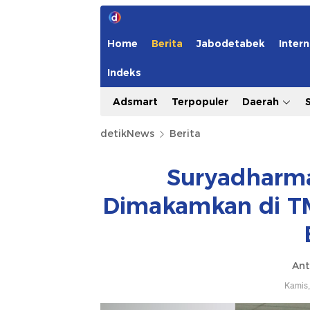
Home
Berita
Jabodetabek
Intern
Indeks
Adsmart
Terpopuler
Daerah
detikNews
Berita
Suryadharma
Dimakamkan di TMP
Ant
Kamis,