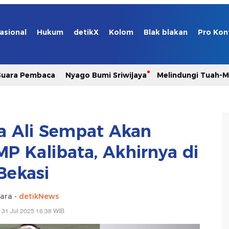
asional
Hukum
detikX
Kolom
Blak blakan
Pro Kon
Suara Pembaca
Nyago Bumi Sriwijaya
Melindungi Tuah-
 Ali Sempat Akan
 Kalibata, Akhirnya di
Bekasi
ara -
detikNews
 31 Jul 2025 16:38 WIB