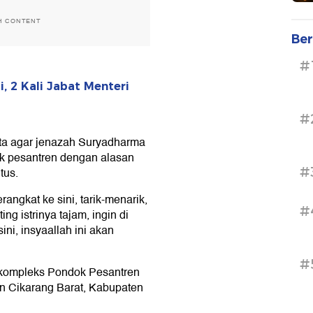
H CONTENT
Ber
#
, 2 Kali Jabat Menteri
#
ta agar jenazah Suryadharma
ok pesantren dengan alasan
#
tus.
angkat ke sini, tarik-menarik,
#
ing istrinya tajam, ingin di
sini, insyaallah ini akan
#
 kompleks Pondok Pesantren
n Cikarang Barat, Kabupaten