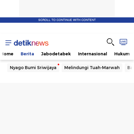
SCROLL TO CONTINUE WITH CONTENT
Home
Berita
Jabodetabek
Internasional
Hukum
Nyago Bumi Sriwijaya
Melindungi Tuah-Marwah
Ba