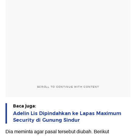
SCROLL TO CONTINUE WITH CONTENT
Baca juga:
Adelin Lis Dipindahkan ke Lapas Maximum
Security di Gunung Sindur
Dia meminta agar pasal tersebut diubah. Berikut