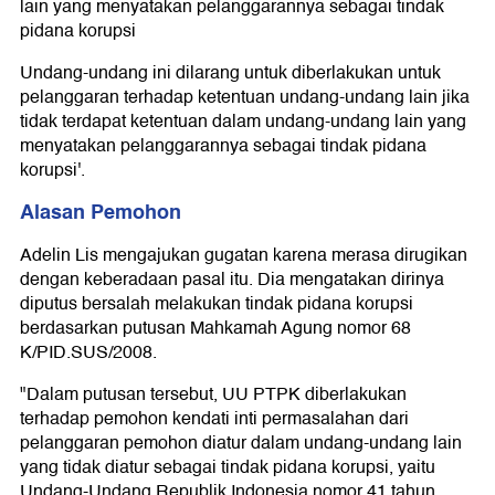
lain yang menyatakan pelanggarannya sebagai tindak
pidana korupsi
Undang-undang ini dilarang untuk diberlakukan untuk
pelanggaran terhadap ketentuan undang-undang lain jika
tidak terdapat ketentuan dalam undang-undang lain yang
menyatakan pelanggarannya sebagai tindak pidana
korupsi'.
Alasan Pemohon
Adelin Lis mengajukan gugatan karena merasa dirugikan
dengan keberadaan pasal itu. Dia mengatakan dirinya
diputus bersalah melakukan tindak pidana korupsi
berdasarkan putusan Mahkamah Agung nomor 68
K/PID.SUS/2008.
"Dalam putusan tersebut, UU PTPK diberlakukan
terhadap pemohon kendati inti permasalahan dari
pelanggaran pemohon diatur dalam undang-undang lain
yang tidak diatur sebagai tindak pidana korupsi, yaitu
Undang-Undang Republik Indonesia nomor 41 tahun