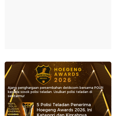
Ajang penghargaan persembahan detikcom bersama POLRI
kepada sosok polisi teladan. Usulkan polisi teladan di
sekitarmu!
5 Polisi Teladan Penerima
Hoegeng Awards 2026, Ini
Kategori dan Kiprahnya