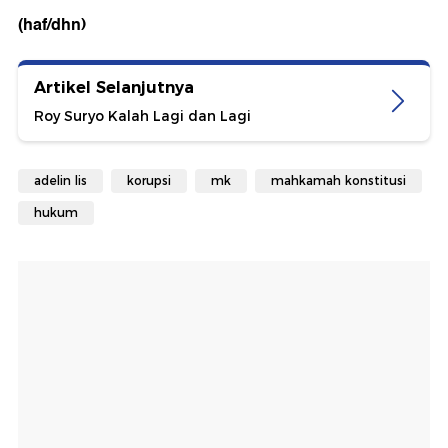
(haf/dhn)
Artikel Selanjutnya
Roy Suryo Kalah Lagi dan Lagi
adelin lis
korupsi
mk
mahkamah konstitusi
hukum