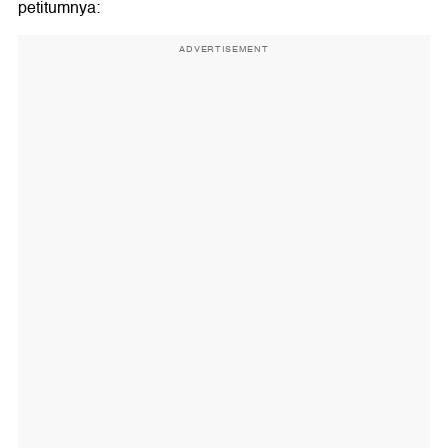
petitumnya:
ADVERTISEMENT