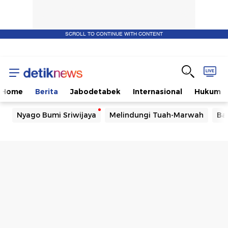
SCROLL TO CONTINUE WITH CONTENT
Home
Berita
Jabodetabek
Internasional
Hukum
Nyago Bumi Sriwijaya
Melindungi Tuah-Marwah
Ba