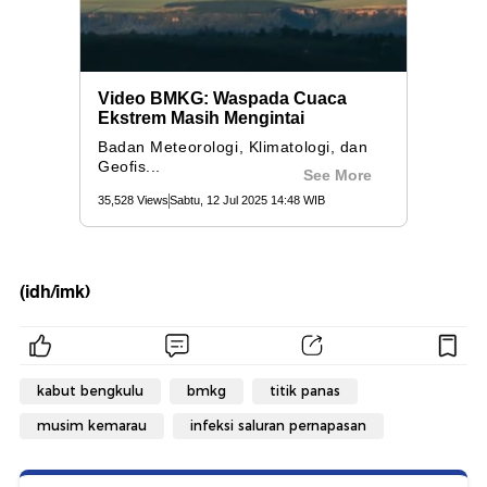
(idh/imk)
kabut bengkulu
bmkg
titik panas
musim kemarau
infeksi saluran pernapasan