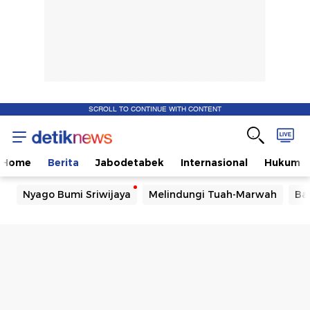
SCROLL TO CONTINUE WITH CONTENT
Home
Berita
Jabodetabek
Internasional
Hukum
Nyago Bumi Sriwijaya
Melindungi Tuah-Marwah
Ba