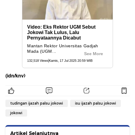
(idn/knv)
tudingan ijazah palsu jokowi
isu ijazah palsu jokowi
jokowi
Artikel Selanjutnya