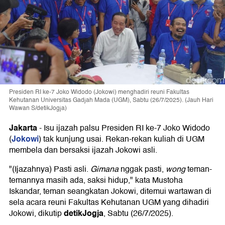
Presiden RI ke-7 Joko Widodo (Jokowi) menghadiri reuni Fakultas
Kehutanan Universitas Gadjah Mada (UGM), Sabtu (26/7/2025). (Jauh Hari
Wawan S/detikJogja)
Jakarta
-
Isu ijazah palsu Presiden RI ke-7 Joko Widodo
Jokowi
(
) tak kunjung usai. Rekan-rekan kuliah di UGM
membela dan bersaksi ijazah Jokowi asli.
"(Ijazahnya) Pasti asli.
Gimana
nggak pasti,
wong
teman-
temannya masih ada, saksi hidup," kata Mustoha
Iskandar, teman seangkatan Jokowi, ditemui wartawan di
sela acara reuni Fakultas Kehutanan UGM yang dihadiri
detikJogja
Jokowi, dikutip
, Sabtu (26/7/2025).