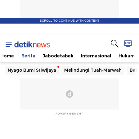
SCROLL TO CONTINUE WITH CONTENT
Home
Berita
Jabodetabek
Internasional
Hukum
Nyago Bumi Sriwijaya
Melindungi Tuah-Marwah
Ban
ADVERTISEMENT