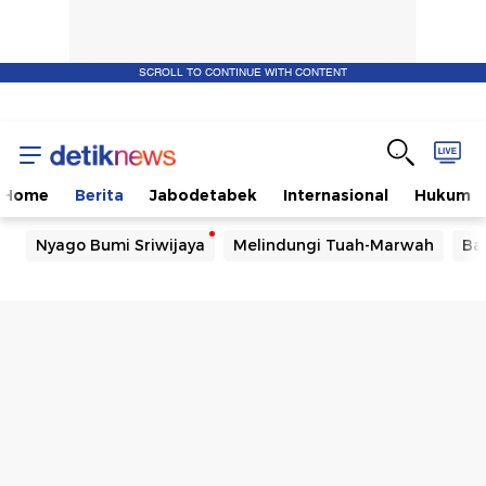
SCROLL TO CONTINUE WITH CONTENT
Home
Berita
Jabodetabek
Internasional
Hukum
Nyago Bumi Sriwijaya
Melindungi Tuah-Marwah
Ba