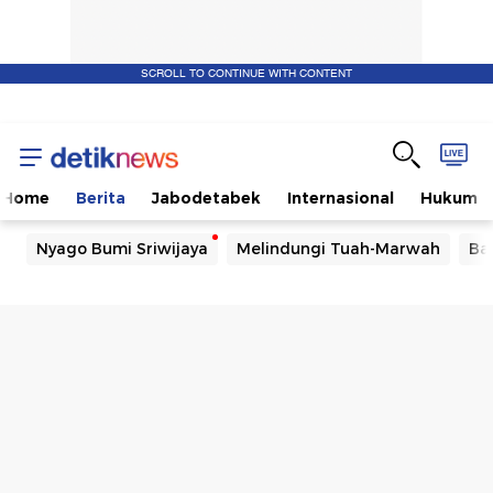
SCROLL TO CONTINUE WITH CONTENT
Home
Berita
Jabodetabek
Internasional
Hukum
Nyago Bumi Sriwijaya
Melindungi Tuah-Marwah
Ba