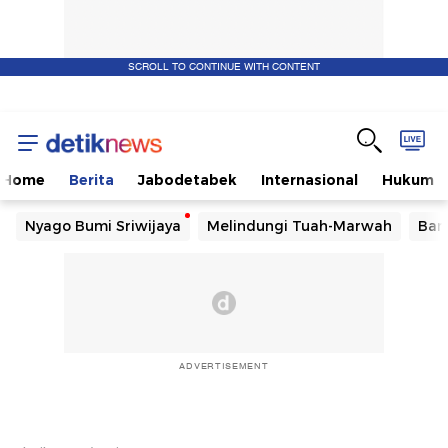
SCROLL TO CONTINUE WITH CONTENT
Home
Berita
Jabodetabek
Internasional
Hukum
Nyago Bumi Sriwijaya
Melindungi Tuah-Marwah
Ban
ADVERTISEMENT