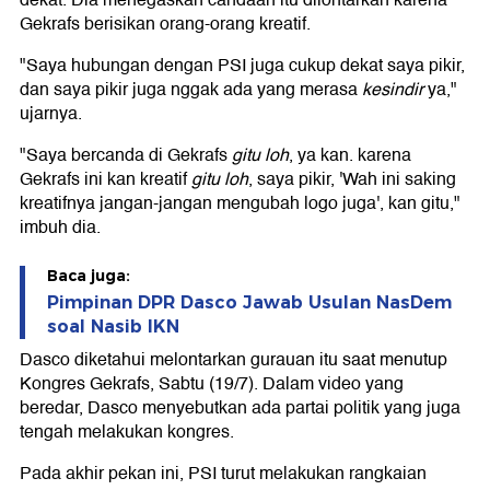
dekat. Dia menegaskan candaan itu dilontarkan karena
Gekrafs berisikan orang-orang kreatif.
"Saya hubungan dengan PSI juga cukup dekat saya pikir,
dan saya pikir juga nggak ada yang merasa
kesindir
ya,"
ujarnya.
"Saya bercanda di Gekrafs
gitu loh
, ya kan. karena
Gekrafs ini kan kreatif
gitu loh
, saya pikir, 'Wah ini saking
kreatifnya jangan-jangan mengubah logo juga', kan gitu,"
imbuh dia.
Baca juga:
Pimpinan DPR Dasco Jawab Usulan NasDem
soal Nasib IKN
Dasco diketahui melontarkan gurauan itu saat menutup
Kongres Gekrafs, Sabtu (19/7). Dalam video yang
beredar, Dasco menyebutkan ada partai politik yang juga
tengah melakukan kongres.
Pada akhir pekan ini, PSI turut melakukan rangkaian