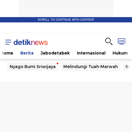
SCROLL TO CONTINUE WITH CONTENT
Home
Berita
Jabodetabek
Internasional
Hukum
Nyago Bumi Sriwijaya
Melindungi Tuah-Marwah
Ba