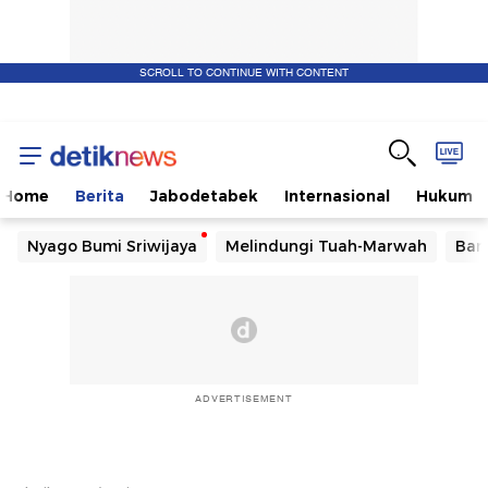
SCROLL TO CONTINUE WITH CONTENT
Home
Berita
Jabodetabek
Internasional
Hukum
Nyago Bumi Sriwijaya
Melindungi Tuah-Marwah
Ban
ADVERTISEMENT