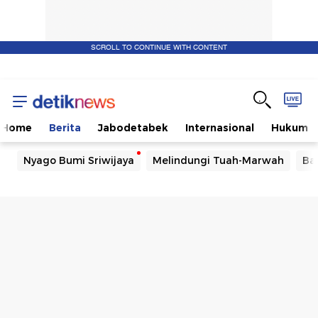
SCROLL TO CONTINUE WITH CONTENT
Home
Berita
Jabodetabek
Internasional
Hukum
Nyago Bumi Sriwijaya
Melindungi Tuah-Marwah
Ba