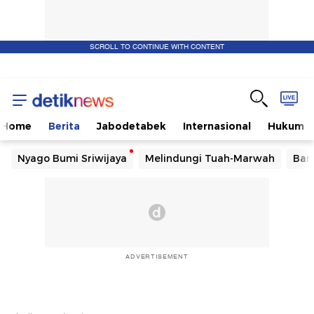
SCROLL TO CONTINUE WITH CONTENT
Home
Berita
Jabodetabek
Internasional
Hukum
Nyago Bumi Sriwijaya
Melindungi Tuah-Marwah
Ban
ADVERTISEMENT