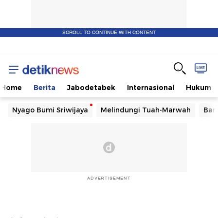
SCROLL TO CONTINUE WITH CONTENT
Home
Berita
Jabodetabek
Internasional
Hukum
Nyago Bumi Sriwijaya
Melindungi Tuah-Marwah
Ban
ADVERTISEMENT