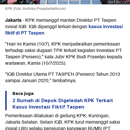
KPK (Foto: Andhika Prasetia/detikcom)
Jakarta
-
KPK memanggil mantan Direktur PT Taspen
kasus investasi
inisial IQB. IQB dipanggil terkait dengan
fiktif di PT Taspen
.
"Hari ini Kamis (10/7), KPK menjadwalkan pemeriksaan
terhadap saksi dugaan TPK terkait kegiatan Investasi PT.
Taspen (Persero)," kata Jubir KPK Budi Prasetyo kepada
wartawan, Kamis (10/7/2025).
"IQB Direktur Utama PT TASPEN (Persero) Tahun 2013
sampai Januari 2020," tambahnya.
Baca juga:
2 Rumah di Depok Digeledah KPK Terkait
Kasus Investasi Fiktif Taspen
Pemeriksaan dilakukan di gedung KPK, Kuningan,
Jakarta Selatan. Selain IQB, KPK turut memanggil saksi
inisial LBN selaku pensiunan karyawan BUMN (PT