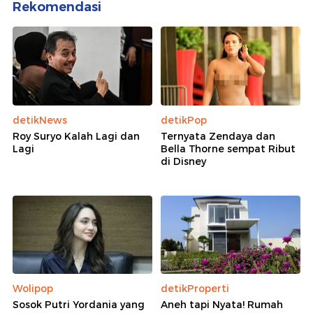
Rekomendasi
detikNews
detikPop
Roy Suryo Kalah Lagi dan
Ternyata Zendaya dan
Lagi
Bella Thorne sempat Ribut
di Disney
Wolipop
detikProperti
Sosok Putri Yordania yang
Aneh tapi Nyata! Rumah