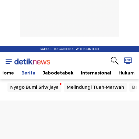
SCROLL TO CONTINUE WITH CONTENT
Home
Berita
Jabodetabek
Internasional
Hukum
Nyago Bumi Sriwijaya
Melindungi Tuah-Marwah
Ba