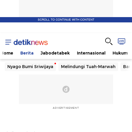
SCROLL TO CONTINUE WITH CONTENT
Home
Berita
Jabodetabek
Internasional
Hukum
Nyago Bumi Sriwijaya
Melindungi Tuah-Marwah
Ban
ADVERTISEMENT