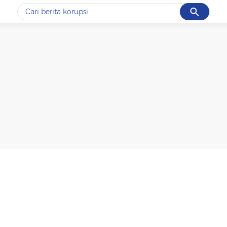
Cancel
Yang sedang ramai dicari
#1
demo
#2
prabowo
#3
iran
#4
korupsi
#5
kpk
Promoted
Terakhir yang dicari
Loading...