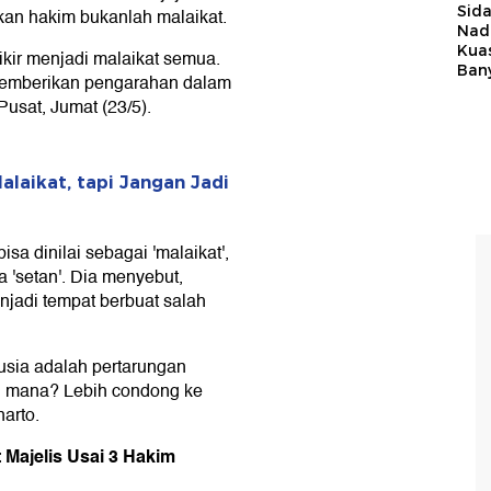
Sid
kan hakim bukanlah malaikat.
Nadi
Kua
ikir menjadi malaikat semua.
Ban
 memberikan pengarahan dalam
Pusat, Jumat (23/5).
alaikat, tapi Jangan Jadi
sa dinilai sebagai 'malaikat',
a 'setan'. Dia menyebut,
njadi tempat berbuat salah
usia adalah pertarungan
ng mana? Lebih condong ke
arto.
 Majelis Usai 3 Hakim