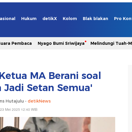
asional
Hukum
detikX
Kolom
Blak blakan
Pro Kon
Suara Pembaca
Nyago Bumi Sriwijaya
Melindungi Tuah-
i Ketua MA Berani soal
n Jadi Setan Semua'
ns Hutajulu -
detikNews
 23 Mei 2025 12:40 WIB