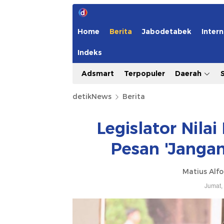
Home
Berita
Jabodetabek
Intern
Indeks
Adsmart
Terpopuler
Daerah
detikNews
Berita
Legislator Nila
Pesan 'Janga
Matius Alfo
Jumat,