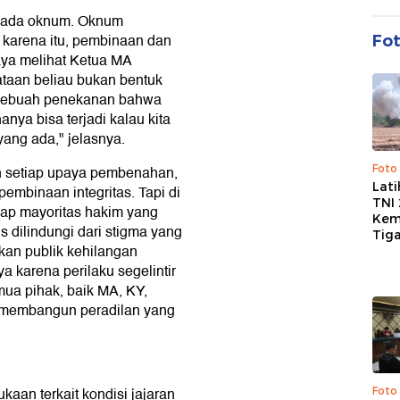
a ada oknum. Oknum
 karena itu, pembinaan dan
Fo
aya melihat Ketua MA
ataan beliau bukan bentuk
 sebuah penekanan bahwa
hanya bisa terjadi kalau kita
yang ada," jelasnya.
Foto
h setiap upaya pembenahan,
Lat
embinaan integritas. Tapi di
TNI
adap mayoritas hakim yang
Kem
 dilindungi dari stigma yang
Tig
rkan publik kehilangan
 karena perilaku segelintir
mua pihak, baik MA, KY,
i membangun peradilan yang
aan terkait kondisi jajaran
Foto