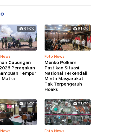
to
6 Foto
9 Foto
 News
Foto News
ihan Gabungan
Menko Polkam
 2026 Peragakan
Pastikan Situasi
ampuan Tempur
Nasional Terkendali,
a Matra
Minta Masyarakat
Tak Terpengaruh
Hoaks
7 Foto
3 Foto
 News
Foto News