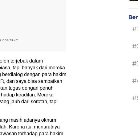
Ber
#
H CONTENT
#
boleh terjebak dalam
#
iasa, tapi banyak dari mereka
ng berdialog dengan para hakim
#
DPR, dan saya bisa sampaikan
kan tugas dengan penuh
terhadap keadilan. Mereka
#
ng jauh dari sorotan, tapi
mang masih adanya oknum
ah. Karena itu, menurutnya
awasan terhadap para hakim.