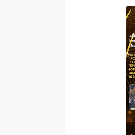
Aj
be
Usu