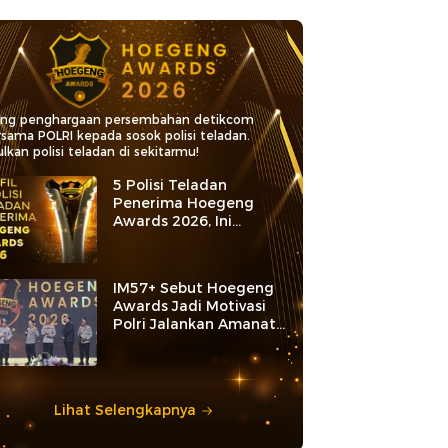
ang penghargaan persembahan detikcom
rsama POLRI kepada sosok polisi teladan.
lkan polisi teladan di sekitarmu!
5 Polisi Teladan
Penerima Hoegeng
Awards 2026, Ini
Kategori dan Kiprahnya
IM57+ Sebut Hoegeng
Awards Jadi Motivasi
Polri Jalankan Amanat
Konstitusi
Lihat Selengkapnya